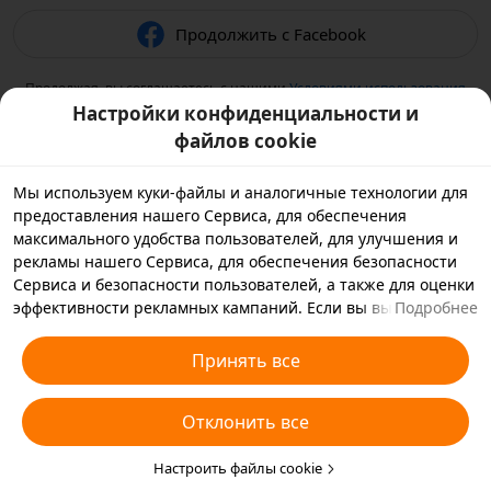
Продолжить с Facebook
Продолжая, вы соглашаетесь с нашими
Условиями использования
и подтверждаете, что прочитали нашу
Политику
Настройки конфиденциальности и
конфиденциальности
.
файлов cookie
Мы используем куки-файлы и аналогичные технологии для
предоставления нашего Сервиса, для обеспечения
максимального удобства пользователей, для улучшения и
рекламы нашего Сервиса, для обеспечения безопасности
Сервиса и безопасности пользователей, а также для оценки
эффективности рекламных кампаний. Если вы выбираете
Подробнее
«Принять все», вы соглашаетесь с тем, что мы и партнеры,
с которыми мы работаем, будем хранить куки-файлы и
Принять все
использовать аналогичные технологии на вашем
устройстве в рекламных целях. Вы также можете выбрать
Отклонить все
«Отклонить все», чтобы отклонить все необязательные
куки-файлы, или выбрать, какие типы куки-файлов
необходимо принять или отклонить. Для этого нажмите
Настроить файлы cookie