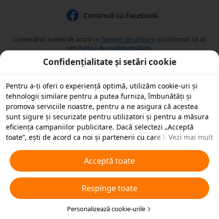
Continuă cu Facebook
Continuând, sunteți de acord cu
Termeni de utilizare
și confirmați că ați
citit
Politica de confidențialitate
.
Confidențialitate și setări cookie
Pentru a-ți oferi o experiență optimă, utilizăm cookie-uri și
tehnologii similare pentru a putea furniza, îmbunătăți și
promova serviciile noastre, pentru a ne asigura că acestea
sunt sigure și securizate pentru utilizatori și pentru a măsura
eficiența campaniilor publicitare. Dacă selectezi „Acceptă
toate”, ești de acord ca noi și partenerii cu care lucrăm să
Vezi mai mult
stocăm cookie-uri și tehnologii similare pe dispozitivul tău în
scopuri publicitare. De asemenea, poți „Respinge toate”
Acceptă toate
cookie-urile neesențiale sau poți alege ce tipuri de cookie-uri
dorești să accepți sau să dezactivezi, printr-un clic mai jos pe
Respinge toate
„Personalizare cookie-uri” sau în orice moment în setările de
confidențialitate. Pentru mai multe detalii, vezi
Politica noastră
privind cookie-urile și tehnologiile similare
Personalizează cookie-urile
.