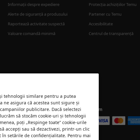
Informații despre expediere
Protecția achizițiilor Temu
Alerte de siguranță a produsului
Partener cu Temu
Raportează activitate suspectă
Accesibilitate
Valoare comandă minimă
Centrul de transparență
 și tehnologii similare pentru a putea
 a ne asigura că acestea sunt sigure și
 campaniilor publicitare. Dacă selectezi
Acceptăm
e lucrăm să stocăm cookie-uri și tehnologii
emenea, poți „Respinge toate” cookie-urile
să accepți sau să dezactivezi, printr-un clic
în setările de confidențialitate. Pentru mai