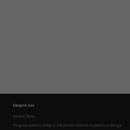
Despre noi
Despre Temu
Program pentru afiliați și influenceri: Înscrie-te pentru a câștiga