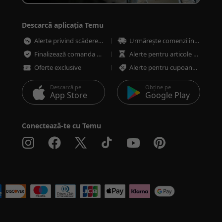
Descarcă aplicația Temu
Alerte privind scăderea prețurilor
Urmărește comenzi în orice moment
Finalizează comanda mai rapid și mai sigur
Alerte pentru articole cu stoc redus
Oferte exclusive
Alerte pentru cupoane și oferte
Descarcă pe
Obține pe
App Store
Google Play
Conectează-te cu Temu