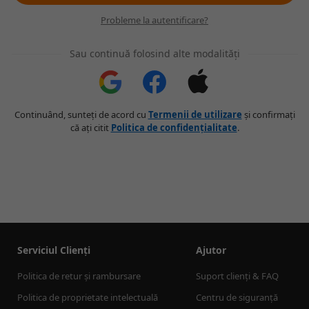
Probleme la autentificare?
Sau continuă folosind alte modalități
Continuând, sunteți de acord cu
Termenii de utilizare
și confirmați
că ați citit
Politica de confidențialitate
.
Serviciul Clienți
Ajutor
Politica de retur și rambursare
Suport clienți & FAQ
Politica de proprietate intelectuală
Centru de siguranță