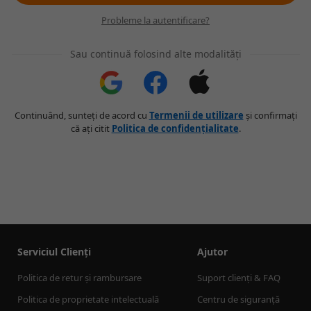
Probleme la autentificare?
Sau continuă folosind alte modalități
Continuând, sunteți de acord cu
Termenii de utilizare
și confirmați
că ați citit
Politica de confidențialitate
.
Serviciul Clienți
Ajutor
Politica de retur și rambursare
Suport clienți & FAQ
Politica de proprietate intelectuală
Centru de siguranță