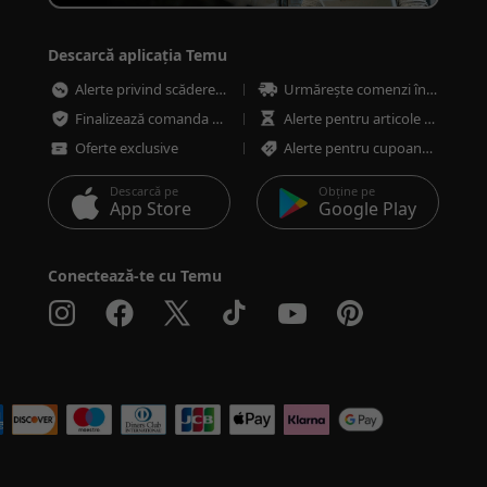
Descarcă aplicația Temu
Alerte privind scăderea prețurilor
Urmărește comenzi în orice moment
Finalizează comanda mai rapid și mai sigur
Alerte pentru articole cu stoc redus
Oferte exclusive
Alerte pentru cupoane și oferte
Descarcă pe
Obține pe
App Store
Google Play
Conectează-te cu Temu