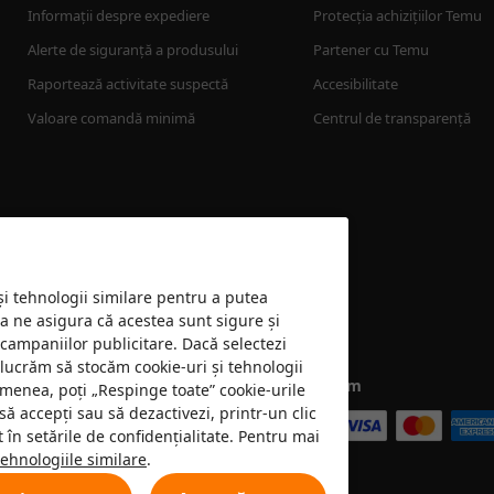
Informații despre expediere
Protecția achizițiilor Temu
Alerte de siguranță a produsului
Partener cu Temu
Raportează activitate suspectă
Accesibilitate
Valoare comandă minimă
Centrul de transparență
 și tehnologii similare pentru a putea
 a ne asigura că acestea sunt sigure și
 campaniilor publicitare. Dacă selectezi
e lucrăm să stocăm cookie-uri și tehnologii
Acceptăm
emenea, poți „Respinge toate” cookie-urile
să accepți sau să dezactivezi, printr-un clic
în setările de confidențialitate. Pentru mai
tehnologiile similare
.