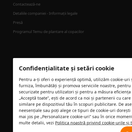
Contactează-ne
Detaliile companiei - Informații legale
Presă
Programul Temu de plantare al copacilor
Confidențialitate și setări cookie
Pentru a-ți oferi o experiență optimă, utilizăm cookie-uri
furniza, îmbunătăți și promova serviciile noastre, pentru
securizate pentru utilizatori și pentru a măsura eficiența
„Acceptă toate”, ești de acord ca noi și partenerii cu car
Certificare de securitate
similare pe dispozitivul tău în scopuri publicitare. De as
neesențiale sau poți alege ce tipuri de cookie-uri dorești 
mai jos pe „Personalizare cookie-uri” sau în orice moment 
multe detalii, vezi
Politica noastră privind cookie-urile și 