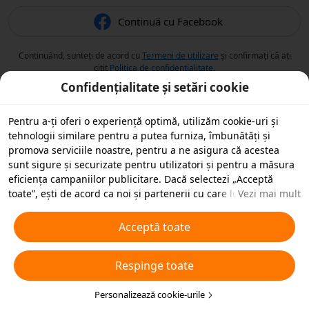
Continuă cu Facebook
Continuând, sunteți de acord cu
Termeni de utilizare
și confirmați că ați
citit
Politica de confidențialitate
.
Confidențialitate și setări cookie
Pentru a-ți oferi o experiență optimă, utilizăm cookie-uri și
tehnologii similare pentru a putea furniza, îmbunătăți și
promova serviciile noastre, pentru a ne asigura că acestea
sunt sigure și securizate pentru utilizatori și pentru a măsura
eficiența campaniilor publicitare. Dacă selectezi „Acceptă
toate”, ești de acord ca noi și partenerii cu care lucrăm să
Vezi mai mult
stocăm cookie-uri și tehnologii similare pe dispozitivul tău în
scopuri publicitare. De asemenea, poți „Respinge toate”
Acceptă toate
cookie-urile neesențiale sau poți alege ce tipuri de cookie-uri
dorești să accepți sau să dezactivezi, printr-un clic mai jos pe
Respinge toate
„Personalizare cookie-uri” sau în orice moment în setările de
confidențialitate. Pentru mai multe detalii, vezi
Politica noastră
privind cookie-urile și tehnologiile similare
Personalizează cookie-urile
.