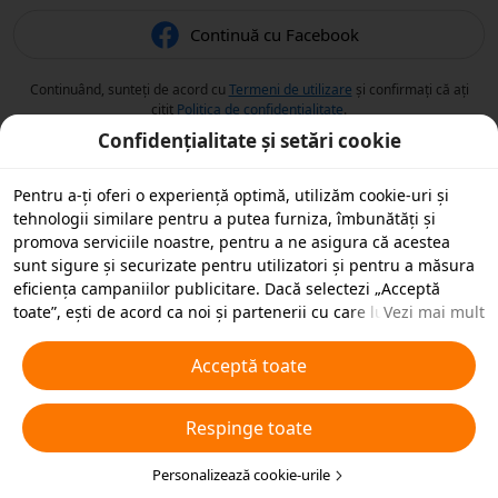
Continuă cu Facebook
Continuând, sunteți de acord cu
Termeni de utilizare
și confirmați că ați
citit
Politica de confidențialitate
.
Confidențialitate și setări cookie
Pentru a-ți oferi o experiență optimă, utilizăm cookie-uri și
tehnologii similare pentru a putea furniza, îmbunătăți și
promova serviciile noastre, pentru a ne asigura că acestea
sunt sigure și securizate pentru utilizatori și pentru a măsura
eficiența campaniilor publicitare. Dacă selectezi „Acceptă
toate”, ești de acord ca noi și partenerii cu care lucrăm să
Vezi mai mult
stocăm cookie-uri și tehnologii similare pe dispozitivul tău în
scopuri publicitare. De asemenea, poți „Respinge toate”
Acceptă toate
cookie-urile neesențiale sau poți alege ce tipuri de cookie-uri
dorești să accepți sau să dezactivezi, printr-un clic mai jos pe
Respinge toate
„Personalizare cookie-uri” sau în orice moment în setările de
confidențialitate. Pentru mai multe detalii, vezi
Politica noastră
privind cookie-urile și tehnologiile similare
Personalizează cookie-urile
.