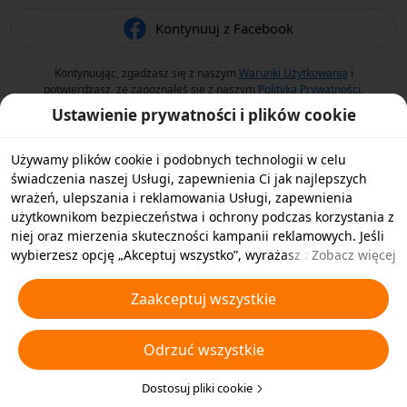
Kontynuuj z Facebook
Kontynuując, zgadzasz się z naszym
Warunki Użytkowania
i
potwierdzasz, że zapoznałeś się z naszym
Polityka Prywatności
.
Ustawienie prywatności i plików cookie
Używamy plików cookie i podobnych technologii w celu
świadczenia naszej Usługi, zapewnienia Ci jak najlepszych
wrażeń, ulepszania i reklamowania Usługi, zapewnienia
użytkownikom bezpieczeństwa i ochrony podczas korzystania z
niej oraz mierzenia skuteczności kampanii reklamowych. Jeśli
wybierzesz opcję „Akceptuj wszystko”, wyrażasz zgodę na
Zobacz więcej
przechowywanie przez nas i naszych partnerów plików cookie
oraz podobnych technologii na Twoim urządzeniu w celach
Zaakceptuj wszystkie
reklamowych. Możesz także wybrać opcję „Odrzucić wszystkie”,
aby odrzucić wszystkie nieistotne pliki cookie lub wybrać typy
Odrzuć wszystkie
plików cookie, które chcesz zaakceptować albo wyłączyć,
klikając opcję „Dostosuj pliki cookie” poniżej lub w dowolnej
chwili w ustawieniach prywatności. Aby uzyskać więcej
Dostosuj pliki cookie