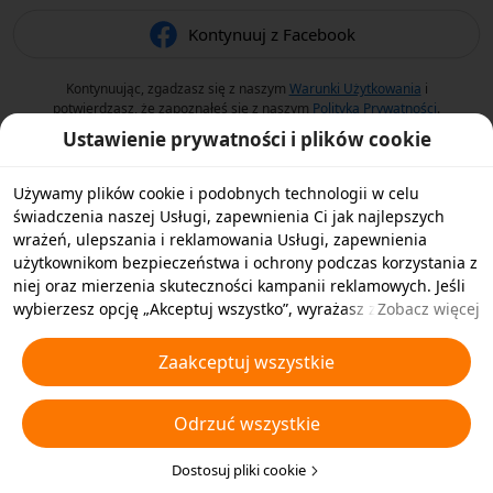
Kontynuuj z Facebook
Kontynuując, zgadzasz się z naszym
Warunki Użytkowania
i
potwierdzasz, że zapoznałeś się z naszym
Polityka Prywatności
.
Ustawienie prywatności i plików cookie
Używamy plików cookie i podobnych technologii w celu
świadczenia naszej Usługi, zapewnienia Ci jak najlepszych
wrażeń, ulepszania i reklamowania Usługi, zapewnienia
użytkownikom bezpieczeństwa i ochrony podczas korzystania z
niej oraz mierzenia skuteczności kampanii reklamowych. Jeśli
wybierzesz opcję „Akceptuj wszystko”, wyrażasz zgodę na
Zobacz więcej
przechowywanie przez nas i naszych partnerów plików cookie
oraz podobnych technologii na Twoim urządzeniu w celach
Zaakceptuj wszystkie
reklamowych. Możesz także wybrać opcję „Odrzucić wszystkie”,
aby odrzucić wszystkie nieistotne pliki cookie lub wybrać typy
Odrzuć wszystkie
plików cookie, które chcesz zaakceptować albo wyłączyć,
klikając opcję „Dostosuj pliki cookie” poniżej lub w dowolnej
chwili w ustawieniach prywatności. Aby uzyskać więcej
Dostosuj pliki cookie