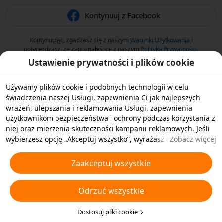
Kontynuuj z Facebook
Kontynuując, zgadzasz się z naszym
Warunki Użytkowania
i
potwierdzasz, że zapoznałeś się z naszym
Polityka Prywatności
.
Ustawienie prywatności i plików cookie
Używamy plików cookie i podobnych technologii w celu
świadczenia naszej Usługi, zapewnienia Ci jak najlepszych
wrażeń, ulepszania i reklamowania Usługi, zapewnienia
użytkownikom bezpieczeństwa i ochrony podczas korzystania z
niej oraz mierzenia skuteczności kampanii reklamowych. Jeśli
wybierzesz opcję „Akceptuj wszystko”, wyrażasz zgodę na
Zobacz więcej
przechowywanie przez nas i naszych partnerów plików cookie
oraz podobnych technologii na Twoim urządzeniu w celach
Zaakceptuj wszystkie
reklamowych. Możesz także wybrać opcję „Odrzucić wszystkie”,
aby odrzucić wszystkie nieistotne pliki cookie lub wybrać typy
Odrzuć wszystkie
plików cookie, które chcesz zaakceptować albo wyłączyć,
klikając opcję „Dostosuj pliki cookie” poniżej lub w dowolnej
chwili w ustawieniach prywatności. Aby uzyskać więcej
Dostosuj pliki cookie