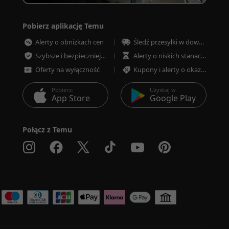
Pobierz aplikację Temu
Alerty o obniżkach cen
Śledź przesyłki w dowolnym momencie
Szybsze i bezpieczniejsze płatności
Alerty o niskich stanach magazynowych
Oferty na wyłączność
Kupony i alerty o okazjach
Pobierz:
Uzyskaj w
App Store
Google Play
Połącz z Temu