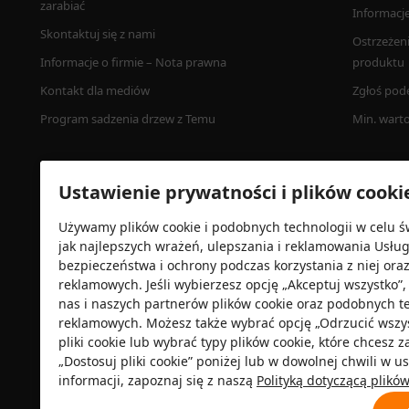
zarabiać
Informacj
Skontaktuj się z nami
Ostrzeżen
Informacje o firmie – Nota prawna
produktu
Kontakt dla mediów
Zgłoś pod
Program sadzenia drzew z Temu
Min. wart
Ustawienie prywatności i plików cooki
Używamy plików cookie i podobnych technologii w celu ś
jak najlepszych wrażeń, ulepszania i reklamowania Usłu
bezpieczeństwa i ochrony podczas korzystania z niej ora
reklamowych. Jeśli wybierzesz opcję „Akceptuj wszystko
nas i naszych partnerów plików cookie oraz podobnych t
Certyfikat zabezpieczeń
reklamowych. Możesz także wybrać opcję „Odrzucić wszyst
pliki cookie lub wybrać typy plików cookie, które chcesz 
„Dostosuj pliki cookie” poniżej lub w dowolnej chwili w 
informacji, zapoznaj się z naszą
Polityką dotyczącą plikó