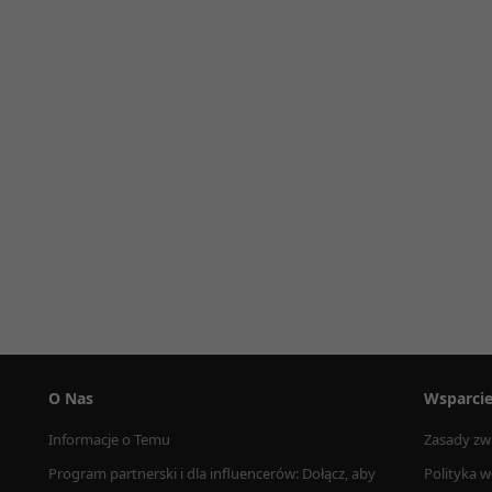
O Nas
Wsparci
Informacje o Temu
Zasady zw
Program partnerski i dla influencerów: Dołącz, aby 
Polityka w