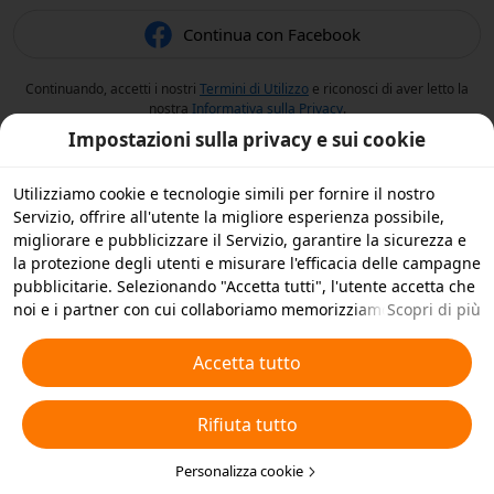
Continua con Facebook
Continuando, accetti i nostri
Termini di Utilizzo
e riconosci di aver letto la
nostra
Informativa sulla Privacy
.
Impostazioni sulla privacy e sui cookie
Utilizziamo cookie e tecnologie simili per fornire il nostro
Servizio, offrire all'utente la migliore esperienza possibile,
migliorare e pubblicizzare il Servizio, garantire la sicurezza e
la protezione degli utenti e misurare l'efficacia delle campagne
pubblicitarie. Selezionando "Accetta tutti", l'utente accetta che
noi e i partner con cui collaboriamo memorizziamo cookie e
Scopri di più
tecnologie simili sul dispositivo dell'utente per scopi
pubblicitari. L'utente può anche selezionare "Rifiuta tutti" per i
Accetta tutto
cookie non essenziali, oppure scegliere quali tipi di cookie
accettare o disattivare cliccando su "Personalizza cookie" qui
Rifiuta tutto
sotto o in qualsiasi momento nelle impostazioni sulla privacy.
Per ulteriori informazioni, visualizza la nostra
Informativa sui
Cookie e sulle Tecnologie Simili
Personalizza cookie
.