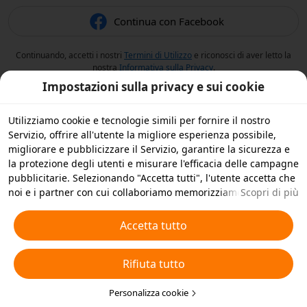
Continua con Facebook
Continuando, accetti i nostri
Termini di Utilizzo
e riconosci di aver letto la
nostra
Informativa sulla Privacy
.
Impostazioni sulla privacy e sui cookie
Utilizziamo cookie e tecnologie simili per fornire il nostro
Servizio, offrire all'utente la migliore esperienza possibile,
migliorare e pubblicizzare il Servizio, garantire la sicurezza e
la protezione degli utenti e misurare l'efficacia delle campagne
pubblicitarie. Selezionando "Accetta tutti", l'utente accetta che
noi e i partner con cui collaboriamo memorizziamo cookie e
Scopri di più
tecnologie simili sul dispositivo dell'utente per scopi
pubblicitari. L'utente può anche selezionare "Rifiuta tutti" per i
Accetta tutto
cookie non essenziali, oppure scegliere quali tipi di cookie
accettare o disattivare cliccando su "Personalizza cookie" qui
Rifiuta tutto
sotto o in qualsiasi momento nelle impostazioni sulla privacy.
Per ulteriori informazioni, visualizza la nostra
Informativa sui
Cookie e sulle Tecnologie Simili
Personalizza cookie
.