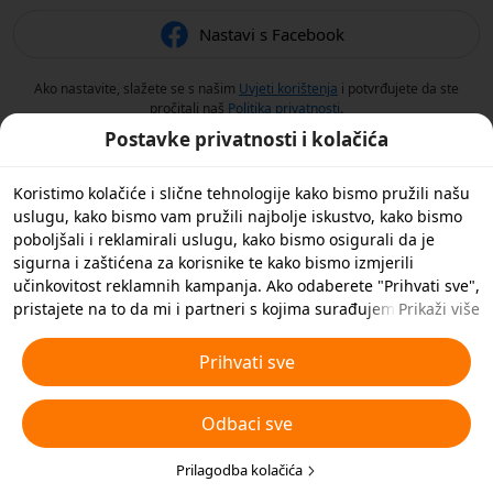
Nastavi s Facebook
Ako nastavite, slažete se s našim
Uvjeti korištenja
i potvrđujete da ste
pročitali naš
Politika privatnosti
.
Postavke privatnosti i kolačića
Koristimo kolačiće i slične tehnologije kako bismo pružili našu
uslugu, kako bismo vam pružili najbolje iskustvo, kako bismo
poboljšali i reklamirali uslugu, kako bismo osigurali da je
sigurna i zaštićena za korisnike te kako bismo izmjerili
učinkovitost reklamnih kampanja. Ako odaberete "Prihvati sve",
pristajete na to da mi i partneri s kojima surađujemo
Prikaži više
spremamo kolačiće i slične tehnologije na vaš uređaj u svrhe
oglašavanja. Također možete 'Odbiti sve' nebitne kolačiće ili
Prihvati sve
odabrati koje vrste kolačića želite prihvatiti ili onemogućiti
klikom na 'Prilagodi kolačiće' ispod ili u bilo kojem trenutku u
Odbaci sve
svojim postavkama privatnosti. Za više pojedinosti pogledajte
naša
Pravila o kolačićima i sličnim tehnologijama
.
Prilagodba kolačića