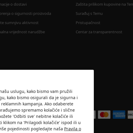
macije o dostavi
Zaštita prilikom kupovine na Te
renja o sigurnosti proizvoda
Surađuj s Temu
vite sumnjivu aktivnost
Pristupačnost
alna vrijednost narudžbe
Centar za transparentnost
i našu uslugu, kako bismo vam pružili
ugu, kako bismo osigurali da je sigurna i
ost reklamnih kampanja. Ako odaberete
Prihvaćamo
a surađujemo spremamo kolačiće i slične
žete 'Odbiti sve' nebitne kolačiće ili
i klikom na 'Prilagodi kolačiće' ispod ili u
više pojedinosti pogledajte naša
Pravila o