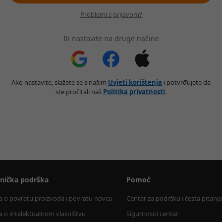
Problemi s prijavom?
Ili nastavite na druge načine
Ako nastavite, slažete se s našim
Uvjeti korištenja
i potvrđujete da
ste pročitali naš
Politika privatnosti
.
snička podrška
Pomoć
la o povratu proizvoda i povratu novca
Centar za podršku i česta pitanja
la o intelektualnom vlasništvu
Sigurnosni centar