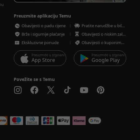
mu 
Preuzmite aplikaciju Temu
Obavijesti o padu cijene
Pratite narudžbe u bilo koje vrijeme
Brže i sigurnije plaćanje
Obavijesti o niskim zalihama
Ekskluzivne ponude
Obavijesti o kuponima i ponudama
Preuzmite u trgovini
Preuzmite u trgovini
App Store
Google Play
Povežite se s Temu