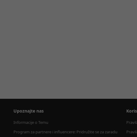
Upoznajte nas
Kori
Informacije o Temu
Pravi
Program za partnere i influencere: Pridružite se za zaradu
Pravi