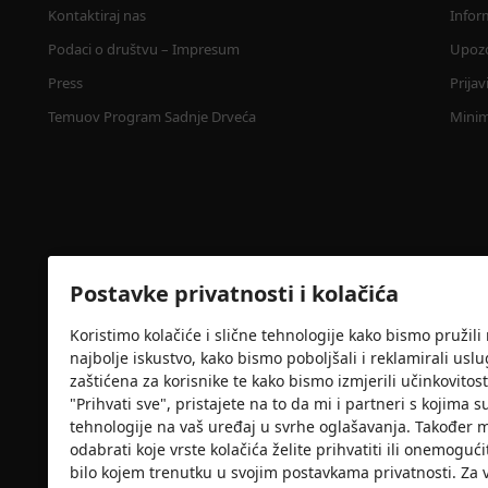
Kontaktiraj nas
Infor
Podaci o društvu – Impresum
Upozo
Press
Prija
Temuov Program Sadnje Drveća
Minim
Postavke privatnosti i kolačića
Koristimo kolačiće i slične tehnologije kako bismo pružil
najbolje iskustvo, kako bismo poboljšali i reklamirali usl
Sigurnosna potvrda
zaštićena za korisnike te kako bismo izmjerili učinkovit
"Prihvati sve", pristajete na to da mi i partneri s kojim
tehnologije na vaš uređaj u svrhe oglašavanja. Također mo
odabrati koje vrste kolačića želite prihvatiti ili onemogućit
bilo kojem trenutku u svojim postavkama privatnosti. Za 