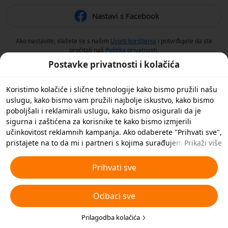
Nastavi s Facebook
Ako nastavite, slažete se s našim
Uvjeti korištenja
i potvrđujete da ste
pročitali naš
Politika privatnosti
.
Postavke privatnosti i kolačića
Koristimo kolačiće i slične tehnologije kako bismo pružili našu
uslugu, kako bismo vam pružili najbolje iskustvo, kako bismo
poboljšali i reklamirali uslugu, kako bismo osigurali da je
sigurna i zaštićena za korisnike te kako bismo izmjerili
učinkovitost reklamnih kampanja. Ako odaberete "Prihvati sve",
pristajete na to da mi i partneri s kojima surađujemo
Prikaži više
spremamo kolačiće i slične tehnologije na vaš uređaj u svrhe
oglašavanja. Također možete 'Odbiti sve' nebitne kolačiće ili
Prihvati sve
odabrati koje vrste kolačića želite prihvatiti ili onemogućiti
klikom na 'Prilagodi kolačiće' ispod ili u bilo kojem trenutku u
Odbaci sve
svojim postavkama privatnosti. Za više pojedinosti pogledajte
naša
Pravila o kolačićima i sličnim tehnologijama
.
Prilagodba kolačića