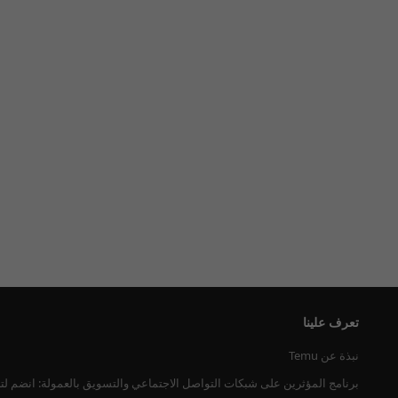
تعرف علينا
نبذة عن Temu
برنامج المؤثرين على شبكات التواصل الاجتماعي والتسويق بالعمولة: انضم لت