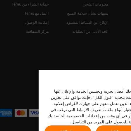
معلومات الشحن
حماية الشراء من Temu
تنبيهات بشأن سلامة المنتج
اعمل مع Temu
الإبلاغ عن النشاط المشبوه
إمكانية الوصول
الحد الأدنى من الطلبات
مركز الشفافية
نحك أفضل تجربة وتحسين الخدمة والإعلان عنها
قمت بتحديد "قبول الكل"، فإنك توافق على تخزين
نحن نقبل
ء الذين نعمل معهم على جهازك لأغراض إعلانية.
تيار أنواع ملفات تعريف الارتباط التي ترغب في
ه أو في أي وقت من إعدادات الخصوصية الخاصة بك.
ة
للحصول على المزيد من التفاصيل.