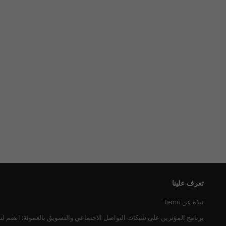
تعرف علينا
نبذة عن Temu
برنامج المؤثرين على شبكات التواصل الاجتماعي والتسويق بالعمولة: انضم لت