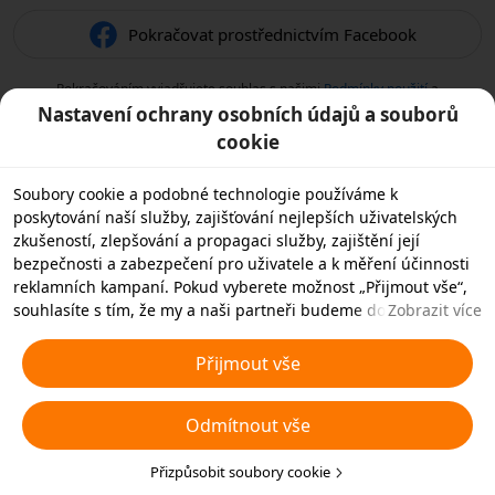
Pokračovat prostřednictvím Facebook
Pokračováním vyjadřujete souhlas s našimi
Podmínky použití
a
potvrzujete, že jste si přečetli naše
Zásady ochrany osobních údajů
.
Nastavení ochrany osobních údajů a souborů
cookie
Soubory cookie a podobné technologie používáme k
poskytování naší služby, zajišťování nejlepších uživatelských
zkušeností, zlepšování a propagaci služby, zajištění její
bezpečnosti a zabezpečení pro uživatele a k měření účinnosti
reklamních kampaní. Pokud vyberete možnost „Přijmout vše“,
souhlasíte s tím, že my a naši partneři budeme do vašeho
Zobrazit více
zařízení ukládat soubory cookie a podobné technologie pro
reklamní účely. Můžete také zvolit možnost „Odmítnout
Přijmout vše
všechny“ nepodstatné soubory cookie nebo zvolit, které typy
souborů cookie chcete přijmout nebo zakázat, a to kliknutím na
Odmítnout vše
tlačítko „Přizpůsobit soubory cookie“ níže nebo kdykoli v
nastavení ochrany soukromí. Další podrobnosti najdete v
našich
Zásadách používání souborů cookie a podobných
Přizpůsobit soubory cookie