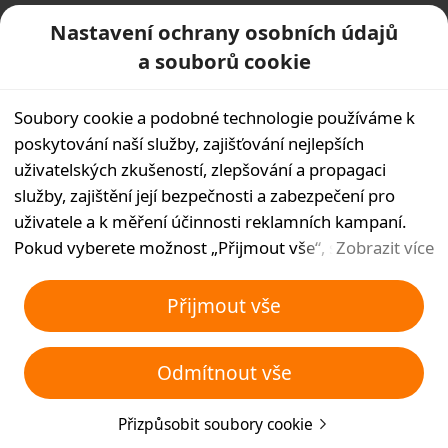
Nastavení ochrany osobních údajů
a souborů cookie
Soubory cookie a podobné technologie používáme k
poskytování naší služby, zajišťování nejlepších
uživatelských zkušeností, zlepšování a propagaci
služby, zajištění její bezpečnosti a zabezpečení pro
uživatele a k měření účinnosti reklamních kampaní.
Pokud vyberete možnost „Přijmout vše“, souhlasíte s
Zobrazit více
tím, že my a naši partneři budeme do vašeho zařízení
ukládat soubory cookie a podobné technologie pro
Přijmout vše
reklamní účely. Můžete také zvolit možnost
„Odmítnout všechny“ nepodstatné soubory cookie
Odmítnout vše
nebo zvolit, které typy souborů cookie chcete přijmout
nebo zakázat, a to kliknutím na tlačítko „Přizpůsobit
Přizpůsobit soubory cookie
soubory cookie“ níže nebo kdykoli v nastavení ochrany