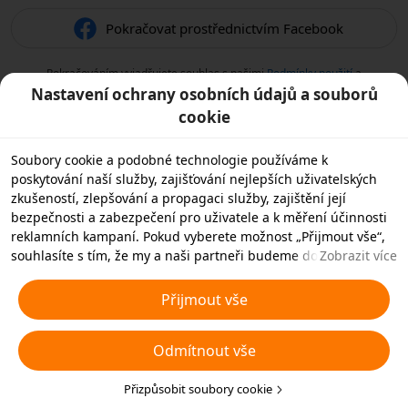
Pokračovat prostřednictvím Facebook
Pokračováním vyjadřujete souhlas s našimi
Podmínky použití
a
potvrzujete, že jste si přečetli naše
Zásady ochrany osobních údajů
.
Nastavení ochrany osobních údajů a souborů
cookie
Soubory cookie a podobné technologie používáme k
poskytování naší služby, zajišťování nejlepších uživatelských
zkušeností, zlepšování a propagaci služby, zajištění její
bezpečnosti a zabezpečení pro uživatele a k měření účinnosti
reklamních kampaní. Pokud vyberete možnost „Přijmout vše“,
souhlasíte s tím, že my a naši partneři budeme do vašeho
Zobrazit více
zařízení ukládat soubory cookie a podobné technologie pro
reklamní účely. Můžete také zvolit možnost „Odmítnout
Přijmout vše
všechny“ nepodstatné soubory cookie nebo zvolit, které typy
souborů cookie chcete přijmout nebo zakázat, a to kliknutím na
Odmítnout vše
tlačítko „Přizpůsobit soubory cookie“ níže nebo kdykoli v
nastavení ochrany soukromí. Další podrobnosti najdete v
našich
Zásadách používání souborů cookie a podobných
Přizpůsobit soubory cookie