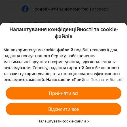
Продовжити за допомогою Facebook
Продовжуючи, ви погоджуєтеся з нашими
Умови використання
та
підтверджуєте, що прочитали нашу
Політикою конфіденційності
.
Налаштування конфіденційності та cookie-
файлів
Ми використовуємо cookie-файли й подібні технології для
надання послуг нашого Сервісу, забезпечення
максимальної зручності користування, вдосконалення та
рекламування Сервісу, надання гарантій його безпечності
та захисту користувачів, а також оцінювання ефективності
рекламних кампаній. Натискаючи «Прийняти всі», ви
Показати більше
погоджуєтеся, що ми й наші партнери зберігатимемо
cookie-файли й подібні технології на вашому пристрої,
Прийняти всі
зібрані в рекламних цілях. Ви також можете вибрати
варіант «Відхилити всі» для необов’язкових cookie-файлів
Відхилити все
або вказати, які типи cookie-файлів ви згодні прийняти, а які
бажаєте заблокувати, натиснувши «Налаштувати cookie-
файли» нижче на цій сторінці або зайшовши в розділ
Налаштувати cookie-файли