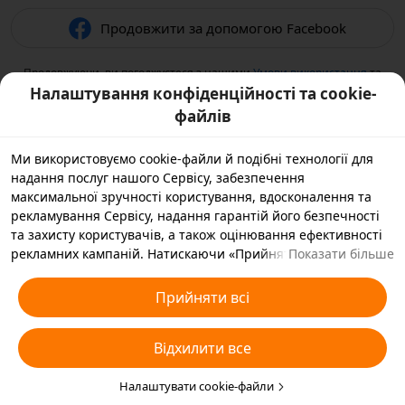
Продовжити за допомогою Facebook
Продовжуючи, ви погоджуєтеся з нашими
Умови використання
та
підтверджуєте, що прочитали нашу
Політикою конфіденційності
.
Налаштування конфіденційності та cookie-
файлів
Ми використовуємо cookie-файли й подібні технології для
надання послуг нашого Сервісу, забезпечення
максимальної зручності користування, вдосконалення та
рекламування Сервісу, надання гарантій його безпечності
та захисту користувачів, а також оцінювання ефективності
рекламних кампаній. Натискаючи «Прийняти всі», ви
Показати більше
погоджуєтеся, що ми й наші партнери зберігатимемо
cookie-файли й подібні технології на вашому пристрої,
Прийняти всі
зібрані в рекламних цілях. Ви також можете вибрати
варіант «Відхилити всі» для необов’язкових cookie-файлів
Відхилити все
або вказати, які типи cookie-файлів ви згодні прийняти, а які
бажаєте заблокувати, натиснувши «Налаштувати cookie-
файли» нижче на цій сторінці або зайшовши в розділ
Налаштувати cookie-файли