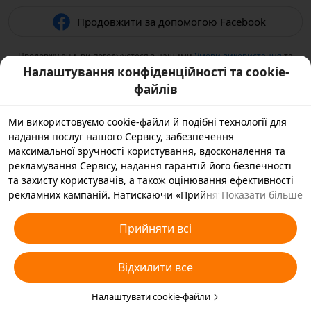
Продовжити за допомогою Facebook
Продовжуючи, ви погоджуєтеся з нашими
Умови використання
та
підтверджуєте, що прочитали нашу
Політикою конфіденційності
.
Налаштування конфіденційності та cookie-
файлів
Ми використовуємо cookie-файли й подібні технології для
надання послуг нашого Сервісу, забезпечення
максимальної зручності користування, вдосконалення та
рекламування Сервісу, надання гарантій його безпечності
та захисту користувачів, а також оцінювання ефективності
рекламних кампаній. Натискаючи «Прийняти всі», ви
Показати більше
погоджуєтеся, що ми й наші партнери зберігатимемо
cookie-файли й подібні технології на вашому пристрої,
Прийняти всі
зібрані в рекламних цілях. Ви також можете вибрати
варіант «Відхилити всі» для необов’язкових cookie-файлів
Відхилити все
або вказати, які типи cookie-файлів ви згодні прийняти, а які
бажаєте заблокувати, натиснувши «Налаштувати cookie-
файли» нижче на цій сторінці або зайшовши в розділ
Налаштувати cookie-файли