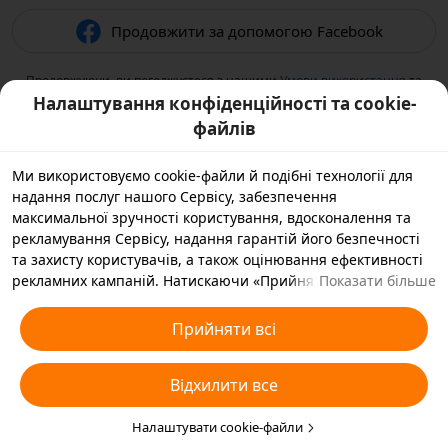
Продовжити за допомогою Facebook
Продовжуючи, ви погоджуєтеся з нашими
Умови використання
та
підтверджуєте, що прочитали нашу
Політикою конфіденційності
.
Налаштування конфіденційності та cookie-
файлів
Ми використовуємо cookie-файли й подібні технології для
надання послуг нашого Сервісу, забезпечення
максимальної зручності користування, вдосконалення та
рекламування Сервісу, надання гарантій його безпечності
та захисту користувачів, а також оцінювання ефективності
рекламних кампаній. Натискаючи «Прийняти всі», ви
Показати більше
погоджуєтеся, що ми й наші партнери зберігатимемо
cookie-файли й подібні технології на вашому пристрої,
Прийняти всі
зібрані в рекламних цілях. Ви також можете вибрати
варіант «Відхилити всі» для необов’язкових cookie-файлів
Відхилити все
або вказати, які типи cookie-файлів ви згодні прийняти, а які
бажаєте заблокувати, натиснувши «Налаштувати cookie-
файли» нижче на цій сторінці або зайшовши в розділ
Налаштувати cookie-файли