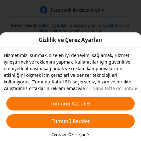
Facebook ile devam edin
Devam ederek,
Kullanım Şartları
'nı onayladığınızı ve
Gizlilik Politikası
okuduğunuzu kabul etmiş olursunuz.
Gizlilik ve Çerez Ayarları
Hizmetimizi sunmak, size en iyi deneyimi sağlamak, Hizmeti
iyileştirmek ve reklamını yapmak, kullanıcılar için güvenli ve
emniyetli olmasını sağlamak ve reklam kampanyalarının
etkinliğini ölçmek için çerezleri ve benzer teknolojileri
kullanıyoruz. ‘Tümünü Kabul Et'i seçerseniz, bizim ve birlikte
çalıştığımız ortakların reklam amacıyla cihazınızda çerezleri ve
Daha fazla görüntüle
benzer teknolojileri depolamasını kabul etmiş olursunuz.
Ayrıca, temel olmayan çerezlerin ’Tümünü Reddedebilir' veya
Tümünü Kabul Et
aşağıdaki ’Çerezleri Özelleştir'i tıklayarak veya gizlilik
ayarlarınızda istediğiniz zaman hangi çerez türlerini kabul
Tümünü Reddet
etmek veya devre dışı bırakmak istediğinizi seçebilirsiniz. Daha
fazla detay için
Çerezler ve Benzer Teknolojiler Politikamıza
bakın.
Çerezleri Özelleştir