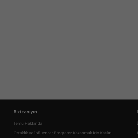
Bizi tanıyın
Temu Hakkında
Ortaklık ve Influencer Programı: Kazanmak için Katılın