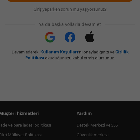
Giriş yaparken sorun mu yaşıyorsunuz?
Ya da başka yollarla devam et
Devam ederek,
Kullanım Koşulları
'nı onayladığınızı ve
Gizlilik
Politikası
okuduğunuzu kabul etmiş olursunuz.
Müşteri hizmetleri
Yardım
İade ve para iadesi politikası
Destek Merkezi ve SSS
Fikri Mülkiyet Politikası
Güvenlik merkezi