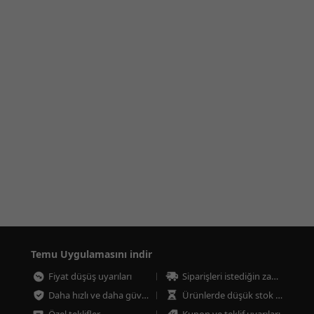
Temu Uygulamasını indir
Fiyat düşüş uyarıları
Siparişleri istediğin zaman takip et
Daha hızlı ve daha güvenli ödeme
Ürünlerde düşük stok uyarıları