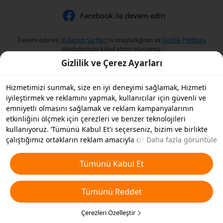
Facebook ile devam edin
Devam ederek,
Kullanım Şartları
'nı onayladığınızı ve
Gizlilik Politikası
okuduğunuzu kabul etmiş olursunuz.
Gizlilik ve Çerez Ayarları
Hizmetimizi sunmak, size en iyi deneyimi sağlamak, Hizmeti
iyileştirmek ve reklamını yapmak, kullanıcılar için güvenli ve
emniyetli olmasını sağlamak ve reklam kampanyalarının
etkinliğini ölçmek için çerezleri ve benzer teknolojileri
kullanıyoruz. ‘Tümünü Kabul Et'i seçerseniz, bizim ve birlikte
çalıştığımız ortakların reklam amacıyla cihazınızda çerezleri ve
Daha fazla görüntüle
benzer teknolojileri depolamasını kabul etmiş olursunuz.
Ayrıca, temel olmayan çerezlerin ’Tümünü Reddedebilir' veya
Tümünü Kabul Et
aşağıdaki ’Çerezleri Özelleştir'i tıklayarak veya gizlilik
ayarlarınızda istediğiniz zaman hangi çerez türlerini kabul
Tümünü Reddet
etmek veya devre dışı bırakmak istediğinizi seçebilirsiniz. Daha
fazla detay için
Çerezler ve Benzer Teknolojiler Politikamıza
bakın.
Çerezleri Özelleştir