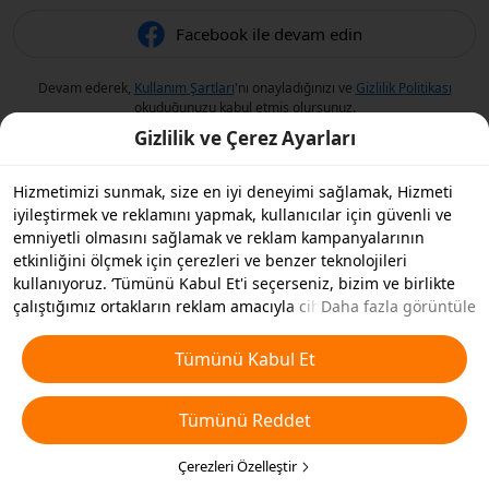
Facebook ile devam edin
Devam ederek,
Kullanım Şartları
'nı onayladığınızı ve
Gizlilik Politikası
okuduğunuzu kabul etmiş olursunuz.
Gizlilik ve Çerez Ayarları
Hizmetimizi sunmak, size en iyi deneyimi sağlamak, Hizmeti
iyileştirmek ve reklamını yapmak, kullanıcılar için güvenli ve
emniyetli olmasını sağlamak ve reklam kampanyalarının
etkinliğini ölçmek için çerezleri ve benzer teknolojileri
kullanıyoruz. ‘Tümünü Kabul Et'i seçerseniz, bizim ve birlikte
çalıştığımız ortakların reklam amacıyla cihazınızda çerezleri ve
Daha fazla görüntüle
benzer teknolojileri depolamasını kabul etmiş olursunuz.
Ayrıca, temel olmayan çerezlerin ’Tümünü Reddedebilir' veya
Tümünü Kabul Et
aşağıdaki ’Çerezleri Özelleştir'i tıklayarak veya gizlilik
ayarlarınızda istediğiniz zaman hangi çerez türlerini kabul
Tümünü Reddet
etmek veya devre dışı bırakmak istediğinizi seçebilirsiniz. Daha
fazla detay için
Çerezler ve Benzer Teknolojiler Politikamıza
bakın.
Çerezleri Özelleştir