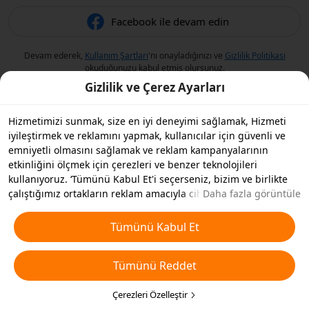
Facebook ile devam edin
Devam ederek,
Kullanım Şartları
'nı onayladığınızı ve
Gizlilik Politikası
okuduğunuzu kabul etmiş olursunuz.
Gizlilik ve Çerez Ayarları
Hizmetimizi sunmak, size en iyi deneyimi sağlamak, Hizmeti
iyileştirmek ve reklamını yapmak, kullanıcılar için güvenli ve
emniyetli olmasını sağlamak ve reklam kampanyalarının
etkinliğini ölçmek için çerezleri ve benzer teknolojileri
kullanıyoruz. ‘Tümünü Kabul Et'i seçerseniz, bizim ve birlikte
çalıştığımız ortakların reklam amacıyla cihazınızda çerezleri ve
Daha fazla görüntüle
benzer teknolojileri depolamasını kabul etmiş olursunuz.
Ayrıca, temel olmayan çerezlerin ’Tümünü Reddedebilir' veya
Tümünü Kabul Et
aşağıdaki ’Çerezleri Özelleştir'i tıklayarak veya gizlilik
ayarlarınızda istediğiniz zaman hangi çerez türlerini kabul
Tümünü Reddet
etmek veya devre dışı bırakmak istediğinizi seçebilirsiniz. Daha
fazla detay için
Çerezler ve Benzer Teknolojiler Politikamıza
bakın.
Çerezleri Özelleştir