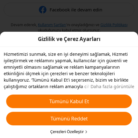
Facebook ile devam edin
Devam ederek,
Kullanım Şartları
'nı onayladığınızı ve
Gizlilik Politikası
okuduğunuzu kabul etmiş olursunuz.
Gizlilik ve Çerez Ayarları
Hizmetimizi sunmak, size en iyi deneyimi sağlamak, Hizmeti
iyileştirmek ve reklamını yapmak, kullanıcılar için güvenli ve
emniyetli olmasını sağlamak ve reklam kampanyalarının
etkinliğini ölçmek için çerezleri ve benzer teknolojileri
kullanıyoruz. ‘Tümünü Kabul Et'i seçerseniz, bizim ve birlikte
çalıştığımız ortakların reklam amacıyla cihazınızda çerezleri ve
Daha fazla görüntüle
benzer teknolojileri depolamasını kabul etmiş olursunuz.
Ayrıca, temel olmayan çerezlerin ’Tümünü Reddedebilir' veya
Tümünü Kabul Et
aşağıdaki ’Çerezleri Özelleştir'i tıklayarak veya gizlilik
ayarlarınızda istediğiniz zaman hangi çerez türlerini kabul
Tümünü Reddet
etmek veya devre dışı bırakmak istediğinizi seçebilirsiniz. Daha
fazla detay için
Çerezler ve Benzer Teknolojiler Politikamıza
bakın.
Çerezleri Özelleştir