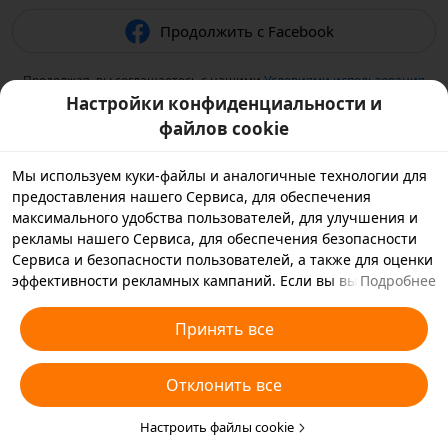
Продолжить с Facebook
Продолжая, вы соглашаетесь с нашими
Условиями использования
и подтверждаете, что прочитали нашу
Политику
Настройки конфиденциальности и
конфиденциальности
.
файлов cookie
Мы используем куки-файлы и аналогичные технологии для
предоставления нашего Сервиса, для обеспечения
максимального удобства пользователей, для улучшения и
рекламы нашего Сервиса, для обеспечения безопасности
Сервиса и безопасности пользователей, а также для оценки
эффективности рекламных кампаний. Если вы выбираете
Подробнее
«Принять все», вы соглашаетесь с тем, что мы и партнеры,
с которыми мы работаем, будем хранить куки-файлы и
Принять все
использовать аналогичные технологии на вашем
устройстве в рекламных целях. Вы также можете выбрать
Отклонить все
«Отклонить все», чтобы отклонить все необязательные
куки-файлы, или выбрать, какие типы куки-файлов
необходимо принять или отклонить. Для этого нажмите
Настроить файлы cookie