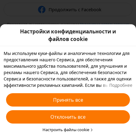
Продолжить с Facebook
Продолжая, вы соглашаетесь с нашими
Условиями использования
и подтверждаете, что прочитали нашу
Политику
Настройки конфиденциальности и
конфиденциальности
.
файлов cookie
Мы используем куки-файлы и аналогичные технологии для
предоставления нашего Сервиса, для обеспечения
максимального удобства пользователей, для улучшения и
рекламы нашего Сервиса, для обеспечения безопасности
Сервиса и безопасности пользователей, а также для оценки
эффективности рекламных кампаний. Если вы выбираете
Подробнее
«Принять все», вы соглашаетесь с тем, что мы и партнеры,
с которыми мы работаем, будем хранить куки-файлы и
Принять все
использовать аналогичные технологии на вашем
устройстве в рекламных целях. Вы также можете выбрать
Отклонить все
«Отклонить все», чтобы отклонить все необязательные
куки-файлы, или выбрать, какие типы куки-файлов
необходимо принять или отклонить. Для этого нажмите
Настроить файлы cookie