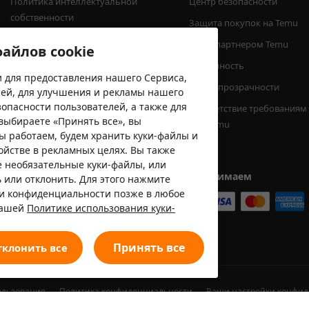
Политика интеллектуальной 
Центр безопасности
собственности
Защита покупок на Temu
Сведения о доставке
Стать партнером Temu
айлов cookie
Предупреждения о безопасности 
Доступность
продукции
 для предоставления нашего Сервиса,
Центр прозрачности
лей, для улучшения и рекламы нашего
Сообщить о подозрительной 
опасности пользователей, а также для
Соответствие требованиям
активности
выбираете «Принять все», вы
EPR Temu
Минимальная сумма заказа
мы работаем, будем хранить куки-файлы и
ойстве в рекламных целях. Вы также
е необязательные куки-файлы, или
Мы принимаем
 или отклонить. Для этого нажмите
ки конфиденциальности позже в любое
нашей
Политике использования куки-
Принять все
тклонить все
ользования
Политика конфиденциальности
Ваши настройки конфи