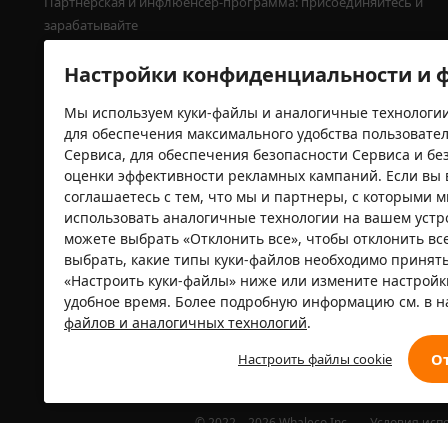
Партнерская и инфлюенсер-программа: присоединяйтесь и 
зарабатывайте
Связаться с нами
Настройки конфиденциальности и ф
Юридическая информация
Мы используем куки-файлы и аналогичные технологии
Пресса
для обеспечения максимального удобства пользовате
Программа посадки деревьев от Temu
Сервиса, для обеспечения безопасности Сервиса и без
оценки эффективности рекламных кампаний. Если вы 
соглашаетесь с тем, что мы и партнеры, с которыми 
использовать аналогичные технологии на вашем устр
можете выбрать «Отклонить все», чтобы отклонить вс
Сертификаты безопасности
выбрать, какие типы куки-файлов необходимо принять
«Настроить куки-файлы» ниже или измените настрой
удобное время. Более подробную информацию см. в 
файлов и аналогичных технологий
.
О
Настроить файлы cookie
© 2022－2026 Whaleco Inc.
Условия исп