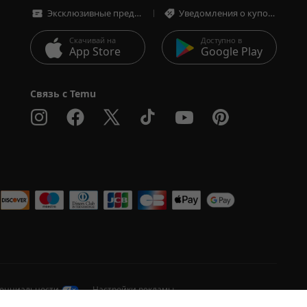
Эксклюзивные предложения
Уведомления о купонах и предложениях
Скачивай на
Доступно в
App Store
Google Play
Связь с Temu
 
денциальности
Настройки рекламы