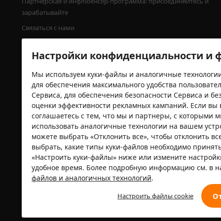
Партнерская и инфлюенсер-программа: присоединяйтесь и 
зарабатывайте
Связаться с нами
Юридическая информация
Настройки конфиденциальности и ф
Пресса
Программа посадки деревьев от Temu
Мы используем куки-файлы и аналогичные технологии
для обеспечения максимального удобства пользовате
Сервиса, для обеспечения безопасности Сервиса и без
оценки эффективности рекламных кампаний. Если вы 
соглашаетесь с тем, что мы и партнеры, с которыми 
Сертификаты безопасности
использовать аналогичные технологии на вашем устр
можете выбрать «Отклонить все», чтобы отклонить вс
выбрать, какие типы куки-файлов необходимо принять
«Настроить куки-файлы» ниже или измените настрой
удобное время. Более подробную информацию см. в 
файлов и аналогичных технологий
.
О
Настроить файлы cookie
© 2022－2026 Whaleco Inc.
Условия исп