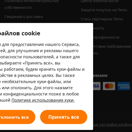
Политика интеллектуальной 
Центр безопасности
собственности
Защита покупок на Temu
Сведения о доставке
Стать партнером Temu
Предупреждения о безопасности 
Доступность
айлов cookie
продукции
Центр прозрачности
Сообщить о подозрительной 
 для предоставления нашего Сервиса,
Соответствие требованиям
активности
лей, для улучшения и рекламы нашего
EPR Temu
опасности пользователей, а также для
Минимальная сумма заказа
выбираете «Принять все», вы
мы работаем, будем хранить куки-файлы и
ойстве в рекламных целях. Вы также
Мы принимаем
е необязательные куки-файлы, или
 или отклонить. Для этого нажмите
ки конфиденциальности позже в любое
нашей
Политике использования куки-
Принять все
тклонить все
ользования
Политика конфиденциальности
Ваши настройки конфи