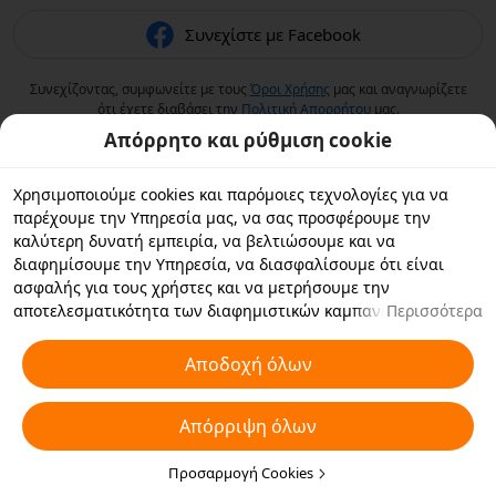
Συνεχίστε με Facebook
Συνεχίζοντας, συμφωνείτε με τους
Όροι Χρήσης
μας και αναγνωρίζετε
ότι έχετε διαβάσει την
Πολιτική Aπορρήτου
μας.
Απόρρητο και ρύθμιση cookie
Χρησιμοποιούμε cookies και παρόμοιες τεχνολογίες για να
παρέχουμε την Υπηρεσία μας, να σας προσφέρουμε την
καλύτερη δυνατή εμπειρία, να βελτιώσουμε και να
διαφημίσουμε την Υπηρεσία, να διασφαλίσουμε ότι είναι
ασφαλής για τους χρήστες και να μετρήσουμε την
αποτελεσματικότητα των διαφημιστικών καμπανιών. Εάν
Περισσότερα
επιλέξετε «Αποδοχή όλων», συμφωνείτε με εμάς και τους
συνεργάτες με τους οποίους συνεργαζόμαστε να αποθηκεύουν
Αποδοχή όλων
cookies και παρόμοιες τεχνολογίες στη συσκευή σας για
διαφημιστικούς σκοπούς. Μπορείτε επίσης να κάνετε
Απόρριψη όλων
"Απόρριψη όλων" για τα μη απαραίτητα cookie ή να επιλέξετε
ποιους τύπους cookies θέλετε να αποδεχτείτε ή να
απενεργοποιήσετε κάνοντας κλικ στην επιλογή "Προσαρμογή
Προσαρμογή Cookies