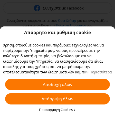
Συνεχίστε με Facebook
Συνεχίζοντας, συμφωνείτε με τους
Όροι Χρήσης
μας και αναγνωρίζετε
ότι έχετε διαβάσει την
Πολιτική Aπορρήτου
μας.
Απόρρητο και ρύθμιση cookie
Χρησιμοποιούμε cookies και παρόμοιες τεχνολογίες για να
παρέχουμε την Υπηρεσία μας, να σας προσφέρουμε την
καλύτερη δυνατή εμπειρία, να βελτιώσουμε και να
διαφημίσουμε την Υπηρεσία, να διασφαλίσουμε ότι είναι
ασφαλής για τους χρήστες και να μετρήσουμε την
αποτελεσματικότητα των διαφημιστικών καμπανιών. Εάν
Περισσότερα
επιλέξετε «Αποδοχή όλων», συμφωνείτε με εμάς και τους
συνεργάτες με τους οποίους συνεργαζόμαστε να αποθηκεύουν
Αποδοχή όλων
cookies και παρόμοιες τεχνολογίες στη συσκευή σας για
διαφημιστικούς σκοπούς. Μπορείτε επίσης να κάνετε
Απόρριψη όλων
"Απόρριψη όλων" για τα μη απαραίτητα cookie ή να επιλέξετε
ποιους τύπους cookies θέλετε να αποδεχτείτε ή να
απενεργοποιήσετε κάνοντας κλικ στην επιλογή "Προσαρμογή
Προσαρμογή Cookies