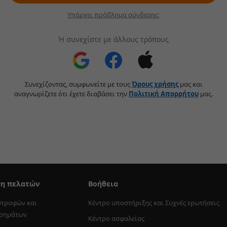
Υπάρχει πρόβλημα σύνδεσης;
Ή συνεχίστε με άλλους τρόπους
Συνεχίζοντας, συμφωνείτε με τους
Όρους χρήσης
μας και
αναγνωρίζετε ότι έχετε διαβάσει την
Πολιτική Aπορρήτου
μας.
ση πελατών
Βοήθεια
στροφών και 
Κέντρο υποστήριξης και Συχνές ερωτήσεις
χρημάτων
Κέντρο ασφαλείας