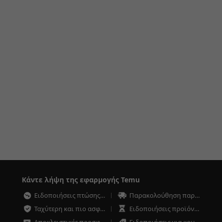
Κάντε λήψη της εφαρμογής Temu
Ειδοποιήσεις πτώσης τιμών
Παρακολούθηση παραγγελιών οποιαδήποτε στιγμή
Ταχύτερη και πιο ασφαλής ολοκλήρωση αγοράς
Ειδοποιήσεις προϊόντων χαμηλού αποθέματος