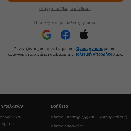
Υπάρχει πρόβλημα σύνδεσης;
Ή συνεχίστε με άλλους τρόπους
Συνεχίζοντας, συμφωνείτε με τους
Όρους χρήσης
μας και
αναγνωρίζετε ότι έχετε διαβάσει την
Πολιτική Aπορρήτου
μας.
ση πελατών
Βοήθεια
στροφών και 
Κέντρο υποστήριξης και Συχνές ερωτήσεις
χρημάτων
Κέντρο ασφαλείας