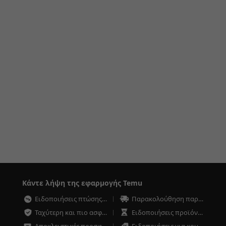
Κάντε λήψη της εφαρμογής Temu
Ειδοποιήσεις πτώσης τιμών
Παρακολούθηση παραγγελιών οποιαδήποτε στιγμή
Ταχύτερη και πιο ασφαλής ολοκλήρωση αγοράς
Ειδοποιήσεις προϊόντων χαμηλού αποθέματος