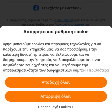
Συνεχίστε με Facebook
Συνεχίζοντας, συμφωνείτε με τους
Όροι Χρήσης
μας και αναγνωρίζετε
ότι έχετε διαβάσει την
Πολιτική Aπορρήτου
μας.
Απόρρητο και ρύθμιση cookie
Χρησιμοποιούμε cookies και παρόμοιες τεχνολογίες για να
παρέχουμε την Υπηρεσία μας, να σας προσφέρουμε την
καλύτερη δυνατή εμπειρία, να βελτιώσουμε και να
διαφημίσουμε την Υπηρεσία, να διασφαλίσουμε ότι είναι
ασφαλής για τους χρήστες και να μετρήσουμε την
αποτελεσματικότητα των διαφημιστικών καμπανιών. Εάν
Περισσότερα
επιλέξετε «Αποδοχή όλων», συμφωνείτε με εμάς και τους
συνεργάτες με τους οποίους συνεργαζόμαστε να αποθηκεύουν
Αποδοχή όλων
cookies και παρόμοιες τεχνολογίες στη συσκευή σας για
διαφημιστικούς σκοπούς. Μπορείτε επίσης να κάνετε
Απόρριψη όλων
"Απόρριψη όλων" για τα μη απαραίτητα cookie ή να επιλέξετε
ποιους τύπους cookies θέλετε να αποδεχτείτε ή να
απενεργοποιήσετε κάνοντας κλικ στην επιλογή "Προσαρμογή
Προσαρμογή Cookies