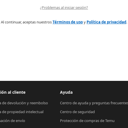
¿Problemas al iniciar sesión?
Al continuar, aceptas nuestros
Términos de uso
y
Política de privacidad
.
ión al cliente
Ayuda
ca de devolución y reembolso
Centro de ayuda y preguntas frecuente
ca de propiedad intelectual
Centro de seguridad
ación de envío
Protección de compras de Temu