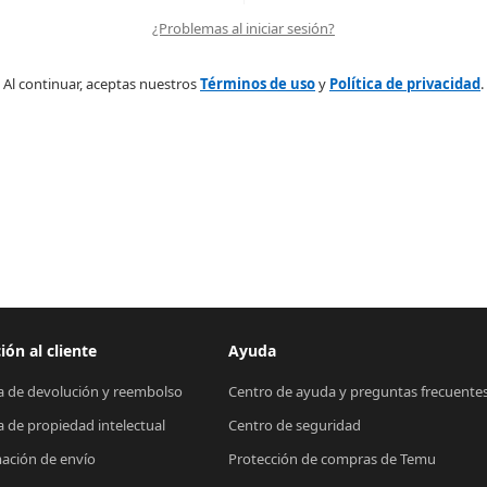
¿Problemas al iniciar sesión?
Al continuar, aceptas nuestros
Términos de uso
y
Política de privacidad
.
ión al cliente
Ayuda
ca de devolución y reembolso
Centro de ayuda y preguntas frecuente
ca de propiedad intelectual
Centro de seguridad
ación de envío
Protección de compras de Temu