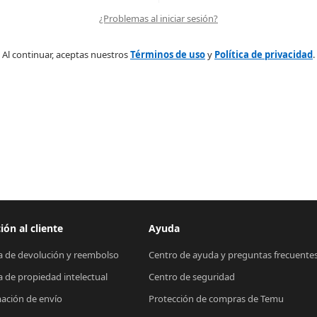
¿Problemas al iniciar sesión?
Al continuar, aceptas nuestros
Términos de uso
y
Política de privacidad
.
ión al cliente
Ayuda
ca de devolución y reembolso
Centro de ayuda y preguntas frecuente
ca de propiedad intelectual
Centro de seguridad
ación de envío
Protección de compras de Temu