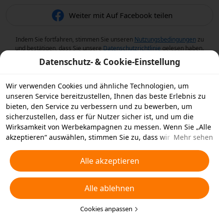
Weiter mit Auf Facebook teilen
Indem Sie fortfahren, stimmen Sie unseren
Nutzungsbedingungen
zu
und bestätigen, dass Sie unsere
Datenschutzrichtlinie
gelesen haben.
Datenschutz- & Cookie-Einstellung
Wir verwenden Cookies und ähnliche Technologien, um
unseren Service bereitzustellen, Ihnen das beste Erlebnis zu
bieten, den Service zu verbessern und zu bewerben, um
sicherzustellen, dass er für Nutzer sicher ist, und um die
Wirksamkeit von Werbekampagnen zu messen. Wenn Sie „Alle
akzeptieren“ auswählen, stimmen Sie zu, dass wir und die
Mehr sehen
Partner, mit denen wir zusammenarbeiten, Cookies und
ähnliche Technologien für Werbezwecke auf Ihrem Gerät
Alle akzeptieren
speichern. Alternativ können Sie auch über „Alle ablehnen“
nicht notwendige Cookies ablehnen oder auswählen, welche
Alle ablehnen
Arten von Cookies Sie akzeptieren oder deaktivieren möchten,
indem Sie unten oder jederzeit in Ihren
Datenschutzeinstellungen auf „Cookies anpassen“ klicken.
Cookies anpassen