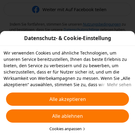
Weiter mit Auf Facebook teilen
Indem Sie fortfahren, stimmen Sie unseren
Nutzungsbedingungen
zu
und bestätigen, dass Sie unsere
Datenschutzrichtlinie
gelesen haben.
Datenschutz- & Cookie-Einstellung
Wir verwenden Cookies und ähnliche Technologien, um
unseren Service bereitzustellen, Ihnen das beste Erlebnis zu
bieten, den Service zu verbessern und zu bewerben, um
sicherzustellen, dass er für Nutzer sicher ist, und um die
Wirksamkeit von Werbekampagnen zu messen. Wenn Sie „Alle
akzeptieren“ auswählen, stimmen Sie zu, dass wir und die
Mehr sehen
Partner, mit denen wir zusammenarbeiten, Cookies und
ähnliche Technologien für Werbezwecke auf Ihrem Gerät
Alle akzeptieren
speichern. Alternativ können Sie auch über „Alle ablehnen“
nicht notwendige Cookies ablehnen oder auswählen, welche
Alle ablehnen
Arten von Cookies Sie akzeptieren oder deaktivieren möchten,
indem Sie unten oder jederzeit in Ihren
Datenschutzeinstellungen auf „Cookies anpassen“ klicken.
Cookies anpassen