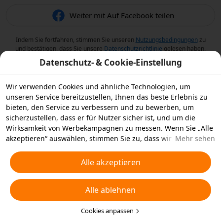
Weiter mit Auf Facebook teilen
Indem Sie fortfahren, stimmen Sie unseren
Nutzungsbedingungen
zu
und bestätigen, dass Sie unsere
Datenschutzrichtlinie
gelesen haben.
Datenschutz- & Cookie-Einstellung
Wir verwenden Cookies und ähnliche Technologien, um
unseren Service bereitzustellen, Ihnen das beste Erlebnis zu
bieten, den Service zu verbessern und zu bewerben, um
sicherzustellen, dass er für Nutzer sicher ist, und um die
Wirksamkeit von Werbekampagnen zu messen. Wenn Sie „Alle
akzeptieren“ auswählen, stimmen Sie zu, dass wir und die
Mehr sehen
Partner, mit denen wir zusammenarbeiten, Cookies und
ähnliche Technologien für Werbezwecke auf Ihrem Gerät
Alle akzeptieren
speichern. Alternativ können Sie auch über „Alle ablehnen“
nicht notwendige Cookies ablehnen oder auswählen, welche
Alle ablehnen
Arten von Cookies Sie akzeptieren oder deaktivieren möchten,
indem Sie unten oder jederzeit in Ihren
Datenschutzeinstellungen auf „Cookies anpassen“ klicken.
Cookies anpassen