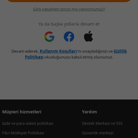
Giriş yaparken sorun mu yaşıyorsunuz?
Ya da başka yollarla devam et
Devam ederek,
Kullanım Koşulları
'nı onayladığınızı ve
Gizlilik
Politikası
okuduğunuzu kabul etmiş olursunuz.
Müşteri hizmetleri
Yardım
İade ve para iadesi politikası
Destek Merkezi ve SSS
Fikri Mülkiyet Politikası
Güvenlik merkezi