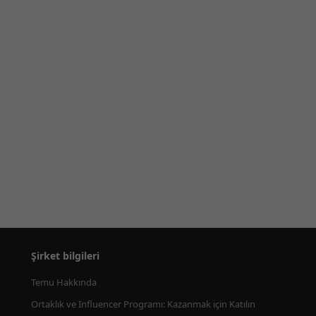
Şirket bilgileri
Temu Hakkında
Ortaklık ve Influencer Programı: Kazanmak için Katılın