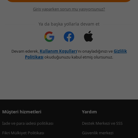
Giriş yaparken sorun mu yaşıyorsunuz?
Ya da başka yollarla devam et
Devam ederek,
Kullanım Koşulları
'nı onayladığınızı ve
Gizlilik
Politikası
okuduğunuzu kabul etmiş olursunuz.
Müşteri hizmetleri
Yardım
İade ve para iadesi politikası
Destek Merkezi ve SSS
Fikri Mülkiyet Politikası
Güvenlik merkezi