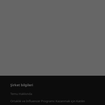
Şirket bilgileri
Temu Hakkında
Ortaklık ve Influencer Programı: Kazanmak için Katılın