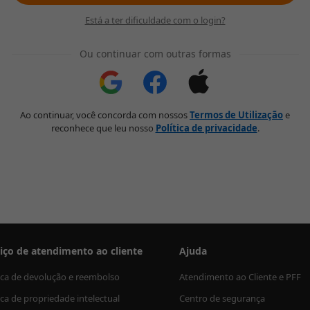
Está a ter dificuldade com o login?
Ou continuar com outras formas
Ao continuar, você concorda com nossos
Termos de Utilização
e
reconhece que leu nosso
Política de privacidade
.
iço de atendimento ao cliente
Ajuda
tica de devolução e reembolso
Atendimento ao Cliente e PFF
ica de propriedade intelectual
Centro de segurança