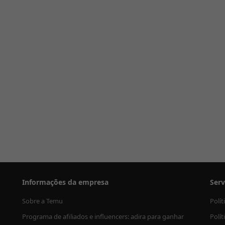
Informações da empresa
Serv
Sobre a Temu
Polí
Programa de afiliados e influencers: adira para ganhar
Polít