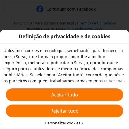
Continuar com Facebook
Ao continuar, você concorda com nossos
Termos de Utilização
e
reconhece que leu nosso
Política de privacidade
.
Definição de privacidade e de cookies
Utilizamos cookies e tecnologias semelhantes para fornecer o
nosso Serviço, de forma a proporcionar-lhe a melhor
experiência, melhorar e publicitar o Serviço, garantir que é
seguro para os utilizadores e medir a eficácia das campanhas
publicitárias. Se selecionar "Aceitar tudo", concorda que nós e
os parceiros com quem trabalhamos armazenemos cookies e
Ver mais
tecnologias semelhantes no seu dispositivo para fins
publicitários. Também pode "Rejeitar todos" os cookies não
Aceitar tudo
essenciais ou escolher os tipos de cookies que pretende
aceitar ou desativar clicando em "Personalizar cookies" abaixo
Rejeitar tudo
ou em qualquer altura nas suas definições de privacidade.
Para obter mais informações, consulte a nossa
Política relativa
a Cookies e Tecnologias Semelhantes
Personalizar cookies
.