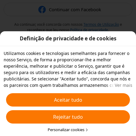
Continuar com Facebook
Ao continuar, você concorda com nossos
Termos de Utilização
e
reconhece que leu nosso
Política de privacidade
.
Definição de privacidade e de cookies
Utilizamos cookies e tecnologias semelhantes para fornecer o
nosso Serviço, de forma a proporcionar-lhe a melhor
experiência, melhorar e publicitar o Serviço, garantir que é
seguro para os utilizadores e medir a eficácia das campanhas
publicitárias. Se selecionar "Aceitar tudo", concorda que nós e
os parceiros com quem trabalhamos armazenemos cookies e
Ver mais
tecnologias semelhantes no seu dispositivo para fins
publicitários. Também pode "Rejeitar todos" os cookies não
Aceitar tudo
essenciais ou escolher os tipos de cookies que pretende
aceitar ou desativar clicando em "Personalizar cookies" abaixo
Rejeitar tudo
ou em qualquer altura nas suas definições de privacidade.
Para obter mais informações, consulte a nossa
Política relativa
a Cookies e Tecnologias Semelhantes
Personalizar cookies
.